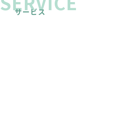
S
ERVICE
サービス
SYSTEM DEVELOPMENT
システム・アプリ開発
オリジナルシステム、オーダ
ーシステム、アプリ開発 等
最適なシステムを開発しま
す。