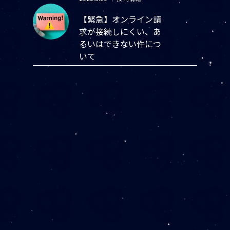
【緊急】オンライン請
求が接続しにくい、あ
るいはできない件につ
いて
2021.10.9
｜
インプロブのブロ
グ
第73回Web前橋まつり
2021／配信を担当しま
した
2021.6.12
｜
技術情報
windows10で画面右下