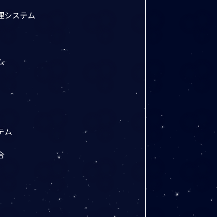
理システム
ム
テム
合