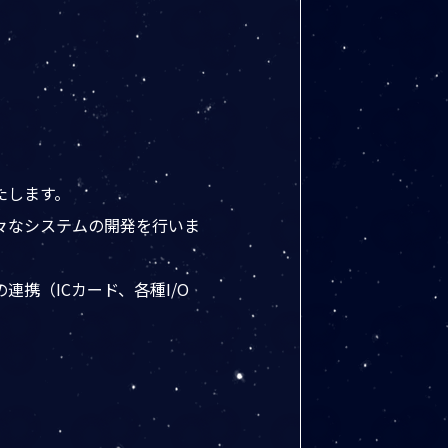
たします。
々なシステムの開発を行いま
携（ICカード、各種I/O