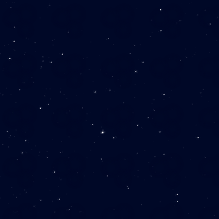
税別）
係
による電話対応
○
定期訪問
○
までの訪問対応
○
×