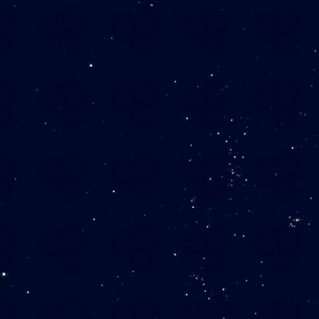
システム『部』プラン
￥100,000／月（
専門フリーダイヤル
コンサルタント月1
障害時技術者の翌日
障害時代替機貸出