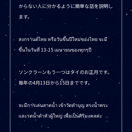
からない人に分かるように簡単な話を説明し
ます。
สงกรานต์ไทย หรือวันขึ้นปีใหม่ของไทย จะมี
ขึ้นในวันที่ 13-15 เมษายนของทุกๆปี
ソンクラーンもう一つはタイのお正月です。
毎年の4月13日から15日までです。
จะมีการเล่นสาดน้ำ เข้าวัดทำบุญ สรงน้ำพระ
และรดน้ำดำหัวผู้ใหญ่ เพื่อเป็นศิริมงคลค่ะ