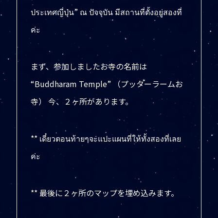
ประเทศญี่ปุ่น” ณ ปัจจุบัน มีสถานที่ตั้งอยู่สองที่
ค่ะ
まず、参加しましたお寺の名前は
“Buddharam Temple” （プッターラームお
寺） 今、２ヶ所があります。
** เดี๋ยวตอนท้ายๆจะแปะแผนที่ให้ทั้งสองที่เลย
ค่ะ
** 最後に２ヶ所のマップを埋め込みます。