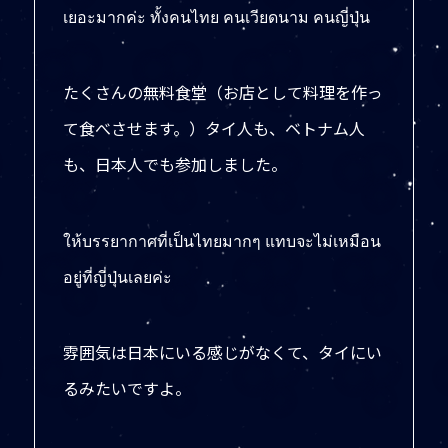
เยอะมากค่ะ ทั้งคนไทย คนเวียดนาม คนญี่ปุ่น
たくさんの無料食堂（お店として料理を作っ
て食べさせます。）タイ人も、ベトナム人
も、日本人でも参加しました。
ให้บรรยากาศที่เป็นไทยมากๆ แทบจะไม่เหมือน
อยู่ที่ญี่ปุ่นเลยค่ะ
雰囲気は日本にいる感じがなくて、タイにい
るみたいですよ。