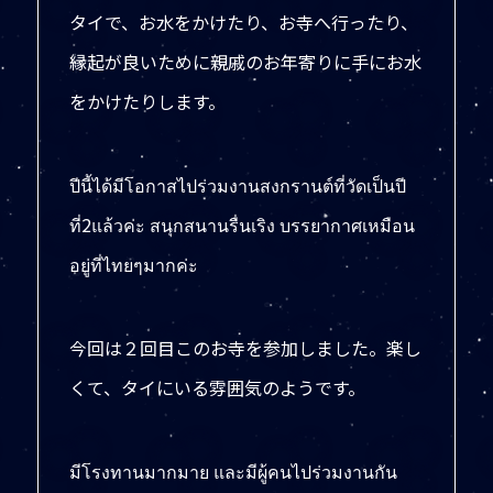
タイで、お水をかけたり、お寺へ行ったり、
縁起が良いために親戚のお年寄りに手にお水
をかけたりします。
ปีนี้ได้มีโอกาสไปร่วมงานสงกรานต์ที่วัดเป็นปี
ที่2แล้วค่ะ สนุกสนานรื่นเริง บรรยากาศเหมือน
อยู่ที่ไทยๆมากค่ะ
今回は２回目このお寺を参加しました。楽し
くて、タイにいる雰囲気のようです。
มีโรงทานมากมาย และมีผู้คนไปร่วมงานกัน