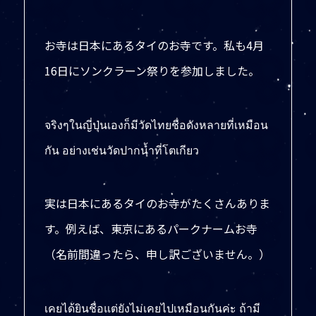
お寺は日本にあるタイのお寺です。私も4月
16日にソンクラーン祭りを参加しました。
จริงๆในญี่ปุ่นเองก็มีวัดไทยชื่อดังหลายที่เหมือน
กัน อย่างเช่นวัดปากน้ำที่โตเกียว
実は日本にあるタイのお寺がたくさんありま
す。例えば、東京にあるパークナームお寺
（名前間違ったら、申し訳ございません。）
เคยได้ยินชื่อแต่ยังไม่เคยไปเหมือนกันค่ะ ถ้ามี