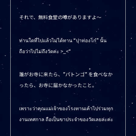
それで、無料食堂の噂がありますよ〜
ท่านใดที่ไปแล้วไม่ได้ทาน “ปาท่องโก๋” นั้น
ถือว่าไปไม่ถึงวัดค่ะ >_<“
誰がお寺に来たら、”パトンゴ” を食べなか
ったら、お寺に届かなかったこと。
เพราะว่าคุณแม่เจ้าของโรงทานเค้าไปร่วมทุก
งานเทศกาล ถือเป็นขาประจำของวัดเลยล่ะค่ะ