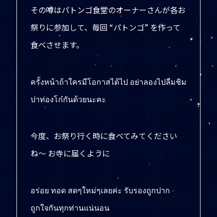
その噂はパトンゴ食堂のオーナーさんが各お
祭りに参加して、毎回 “パトンゴ” を作って
食べさせます。
ครั้งหน้าถ้าใครมีโอกาสได้ไป อย่าลองไปลืมชิม
ปาท่องโก๋กันด้วยนะคะ
今度、お祭り行く時に食べてみてください
ね〜 お寺に届くように
อร่อย ทอด สดๆใหม่ๆเลยค่ะ รับรองถูกปาก
ถูกใจกันทุกท่านแน่นอน