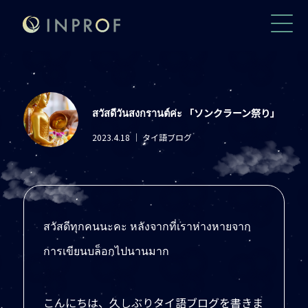
สวัสดีวันสงกรานต์ค่ะ 「ソンクラーン祭り」
2023.4.18
｜ タイ語ブログ
สวัสดีทุกคนนะคะ หลังจากที่เราห่างหายจาก
การเขียนบล็อกไปนานมาก
こんにちは、久しぶりタイ語ブログを書きま