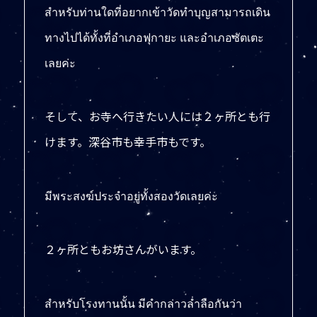
สำหรับท่านใดที่อยากเข้าวัดทำบุญสามารถเดิน
ทางไปได้ทั้งที่อำเภอฟุกายะ และอำเภอซัตเตะ
เลยค่ะ
そして、お寺へ行きたい人には２ヶ所とも行
けます。深谷市も幸手市もです。
มีพระสงฆ์ประจำอยู่ทั้งสองวัดเลยค่ะ
２ヶ所ともお坊さんがいます。
สำหรับโรงทานนั้น มีคำกล่าวล่ำลือกันว่า