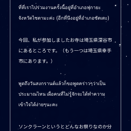
ที่ที่เราไปร่วมงานครั้งนี้อยู่ที่อำเภอฟุกายะ
จังหวัดไซตามะค่ะ (อีกที่นึงอยู่ที่อำเภอซัตเตะ)
今回、私が参加しましたお寺は埼玉県深谷市
にあるところです。（もう一つは埼玉県幸手
市にあります。）
พูดถึงวันสงกรานต์แล้วก็ขอพูดคร่าวๆว่าเป็น
ประมาณไหน เผื่อคนที่ไม่รู้จักจะได้ทำความ
เข้าใจได้ง่ายๆนะคะ
ソンクラーンというとどんなお祭りなのか分