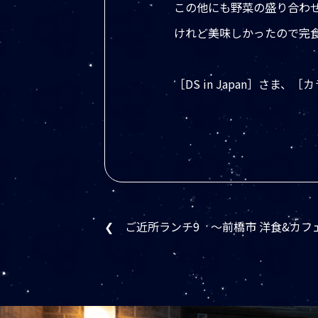
この他にも野菜の盛り合わ
けれど美味しかったので完
［DS in Japan］さま
❮ ご近所ランチ9 ～前橋市 洋食&カフェ 